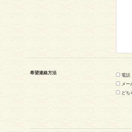
希望連絡方法
電話
メー
どち