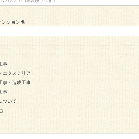
マンション名
工事
・エクステリア
工事・造成工事
工事
について
他