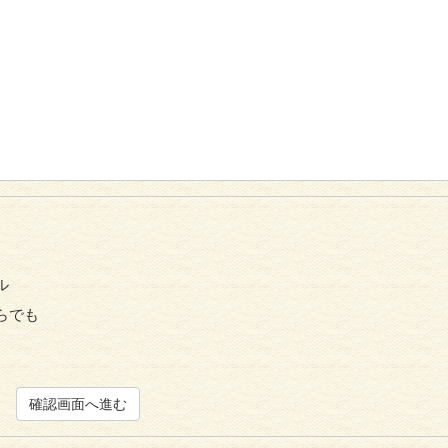
ル
らでも