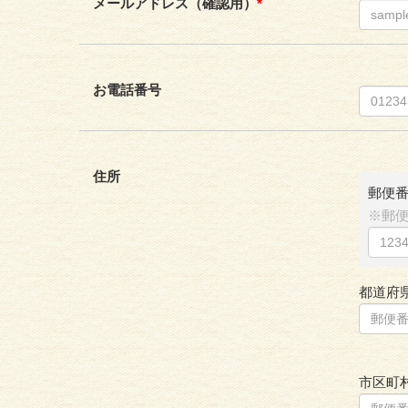
メールアドレス（確認用）
*
お電話番号
住所
郵便
※郵便
都道府
市区町