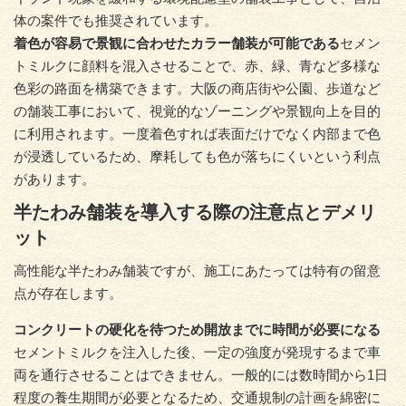
体の案件でも推奨されています。
着色が容易で景観に合わせたカラー舗装が可能である
セメン
トミルクに顔料を混入させることで、赤、緑、青など多様な
色彩の路面を構築できます。大阪の商店街や公園、歩道など
の舗装工事において、視覚的なゾーニングや景観向上を目的
に利用されます。一度着色すれば表面だけでなく内部まで色
が浸透しているため、摩耗しても色が落ちにくいという利点
があります。
半たわみ舗装を導入する際の注意点とデメリ
ット
高性能な半たわみ舗装ですが、施工にあたっては特有の留意
点が存在します。
コンクリートの硬化を待つため開放までに時間が必要になる
セメントミルクを注入した後、一定の強度が発現するまで車
両を通行させることはできません。一般的には数時間から1日
程度の養生期間が必要となるため、交通規制の計画を綿密に