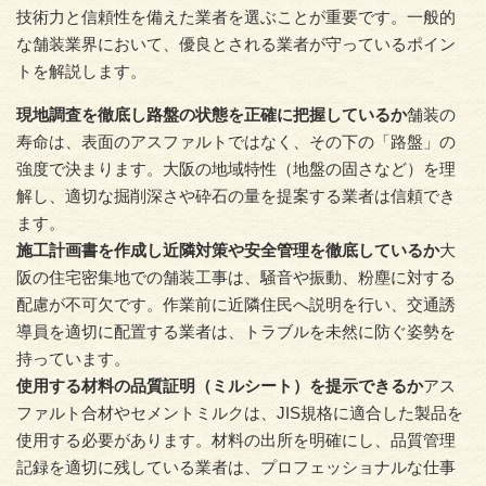
技術力と信頼性を備えた業者を選ぶことが重要です。一般的
な舗装業界において、優良とされる業者が守っているポイン
トを解説します。
現地調査を徹底し路盤の状態を正確に把握しているか
舗装の
寿命は、表面のアスファルトではなく、その下の「路盤」の
強度で決まります。大阪の地域特性（地盤の固さなど）を理
解し、適切な掘削深さや砕石の量を提案する業者は信頼でき
ます。
施工計画書を作成し近隣対策や安全管理を徹底しているか
大
阪の住宅密集地での舗装工事は、騒音や振動、粉塵に対する
配慮が不可欠です。作業前に近隣住民へ説明を行い、交通誘
導員を適切に配置する業者は、トラブルを未然に防ぐ姿勢を
持っています。
使用する材料の品質証明（ミルシート）を提示できるか
アス
ファルト合材やセメントミルクは、JIS規格に適合した製品を
使用する必要があります。材料の出所を明確にし、品質管理
記録を適切に残している業者は、プロフェッショナルな仕事