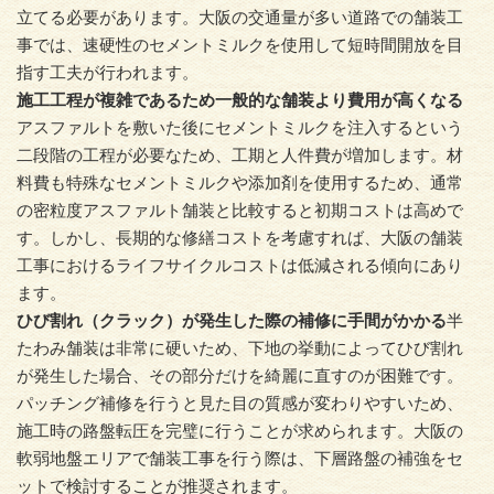
立てる必要があります。大阪の交通量が多い道路での舗装工
事では、速硬性のセメントミルクを使用して短時間開放を目
指す工夫が行われます。
施工工程が複雑であるため一般的な舗装より費用が高くなる
アスファルトを敷いた後にセメントミルクを注入するという
二段階の工程が必要なため、工期と人件費が増加します。材
料費も特殊なセメントミルクや添加剤を使用するため、通常
の密粒度アスファルト舗装と比較すると初期コストは高めで
す。しかし、長期的な修繕コストを考慮すれば、大阪の舗装
工事におけるライフサイクルコストは低減される傾向にあり
ます。
ひび割れ（クラック）が発生した際の補修に手間がかかる
半
たわみ舗装は非常に硬いため、下地の挙動によってひび割れ
が発生した場合、その部分だけを綺麗に直すのが困難です。
パッチング補修を行うと見た目の質感が変わりやすいため、
施工時の路盤転圧を完璧に行うことが求められます。大阪の
軟弱地盤エリアで舗装工事を行う際は、下層路盤の補強をセ
ットで検討することが推奨されます。