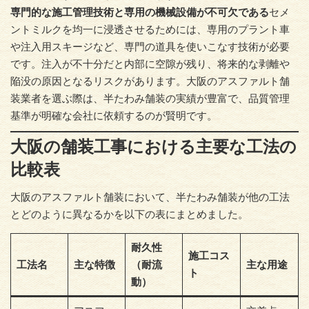
専門的な施工管理技術と専用の機械設備が不可欠である
セメ
ントミルクを均一に浸透させるためには、専用のプラント車
や注入用スキージなど、専門の道具を使いこなす技術が必要
です。注入が不十分だと内部に空隙が残り、将来的な剥離や
陥没の原因となるリスクがあります。大阪のアスファルト舗
装業者を選ぶ際は、半たわみ舗装の実績が豊富で、品質管理
基準が明確な会社に依頼するのが賢明です。
大阪の舗装工事における主要な工法の
比較表
大阪のアスファルト舗装において、半たわみ舗装が他の工法
とどのように異なるかを以下の表にまとめました。
耐久性
施工コス
工法名
主な特徴
（耐流
主な用途
ト
動）