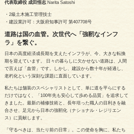
代表取締役 成田悟志
Narita Satoshi
・2級土木施工管理技士
・建設業許可：大阪府知事許可 第407708号
道路は国の血管。次世代へ「強靭なインフ
ラ」を繋ぐ。
日本の高度経済成長期を支えたインフラが、今、大きな転換
期を迎えています。 日々の暮らしに欠かせない道路は、人間
で言えば「血管」です。しかし、建設から数十年が経過し、
老朽化という深刻な課題に直面しています。
私たちは舗装のスペシャリストとして、単に道を平らにする
だけではなく、「100年先も安心して歩める品質」を追求して
きました。最新の補修技術と、長年培った職人の目利きを融
合させ、足元から日本の強靭化（ナショナル・レジリエン
ス）に貢献します。
「守るべきは、当たり前の日常」。この使命を胸に、私たち