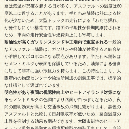
夏は気温が35度を超える日が多く、アスファルトの温度は60
度以上に達することがあります。半たわみ舗装は熱による軟
化が少ないため、大型トラックの走行による「わだち掘れ」
が発生しにくい構造です。路面の平坦性が長期間維持される
ため、車両の走行安全性や燃費向上にも寄与します。
耐油性が高くガソリンスタンドや工場内で重宝される
一般的
なアスファルト舗装は、ガソリンや軽油が付着すると結合材
が溶解してボロボロになる弱点があります。半たわみ舗装は
セメントミルクが表面を保護しているため、油類による侵食
に対して非常に強い抵抗力を持ちます。この特性により、大
阪府内の物流センターや給油所周辺の舗装工事では、標準的
な仕様として選ばれています。
明色性があり夜間の視認性向上やヒートアイランド対策にな
る
セメントミルクの色調により路面が白っぽくなるため、夜
間の照明効果が高まり交通事故の抑制に繋がります。黒色の
アスファルトと比較して日射吸収率が低いため、路面温度の
上昇を抑制する効果も期待できます。大阪市街地のヒートア
イランド現象を緩和する環境配慮型の舗装工事として、自治