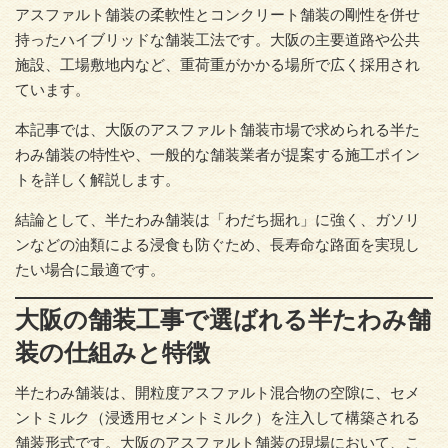
アスファルト舗装の柔軟性とコンクリート舗装の剛性を併せ
持ったハイブリッドな舗装工法です。大阪の主要道路や公共
施設、工場敷地内など、重荷重がかかる場所で広く採用され
ています。
本記事では、大阪のアスファルト舗装市場で求められる半た
わみ舗装の特性や、一般的な舗装業者が提案する施工ポイン
トを詳しく解説します。
結論として、半たわみ舗装は「わだち掘れ」に強く、ガソリ
ンなどの油類による浸食も防ぐため、長寿命な路面を実現し
たい場合に最適です。
大阪の舗装工事で選ばれる半たわみ舗
装の仕組みと特徴
半たわみ舗装は、開粒度アスファルト混合物の空隙に、セメ
ントミルク（浸透用セメントミルク）を注入して構築される
舗装形式です。大阪のアスファルト舗装の現場において、こ