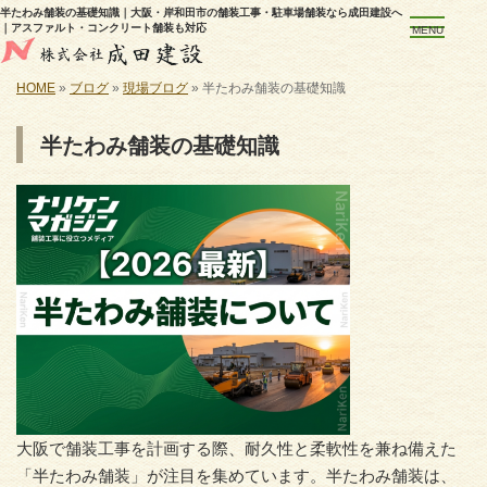
半たわみ舗装の基礎知識｜大阪・岸和田市の舗装工事・駐車場舗装なら成田建設へ
｜アスファルト・コンクリート舗装も対応
MENU
HOME
»
ブログ
»
現場ブログ
»
半たわみ舗装の基礎知識
半たわみ舗装の基礎知識
大阪で舗装工事を計画する際、耐久性と柔軟性を兼ね備えた
「半たわみ舗装」が注目を集めています。半たわみ舗装は、