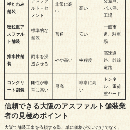
アスファ
交差点、
半たわみ
非常に高
ルト＋セ
高い
バス停、
舗装
い
メント
工場
密粒度ア
一般市
標準的な
スファル
普通
安い
道、駐車
舗装
ト舗装
場
高速道
排水性舗
雨水を浸
やや高い
中程度
路、幹線
装
透させる
道路
トンネ
コンクリ
剛性が非
非常に高
最高
ル、重荷
ート舗装
常に高い
い
重ヤード
信頼できる大阪のアスファルト舗装業
者の見極めポイント
大阪で舗装工事を依頼する際、単に価格が安いだけでなく、