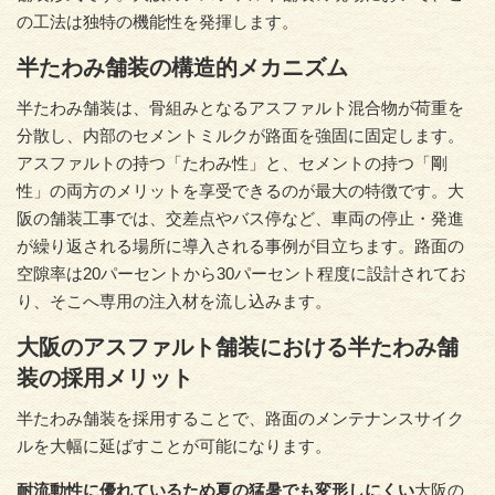
の工法は独特の機能性を発揮します。
半たわみ舗装の構造的メカニズム
半たわみ舗装は、骨組みとなるアスファルト混合物が荷重を
分散し、内部のセメントミルクが路面を強固に固定します。
アスファルトの持つ「たわみ性」と、セメントの持つ「剛
性」の両方のメリットを享受できるのが最大の特徴です。大
阪の舗装工事では、交差点やバス停など、車両の停止・発進
が繰り返される場所に導入される事例が目立ちます。路面の
空隙率は20パーセントから30パーセント程度に設計されてお
り、そこへ専用の注入材を流し込みます。
大阪のアスファルト舗装における半たわみ舗
装の採用メリット
半たわみ舗装を採用することで、路面のメンテナンスサイク
ルを大幅に延ばすことが可能になります。
耐流動性に優れているため夏の猛暑でも変形しにくい
大阪の