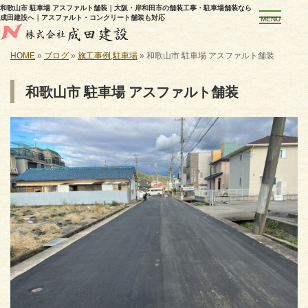
和歌山市 駐車場 アスファルト舗装｜大阪・岸和田市の舗装工事・駐車場舗装なら
成田建設へ｜アスファルト・コンクリート舗装も対応
MENU
HOME
»
ブログ
»
施工事例
,
駐車場
»
和歌山市 駐車場 アスファルト舗装
和歌山市 駐車場 アスファルト舗装