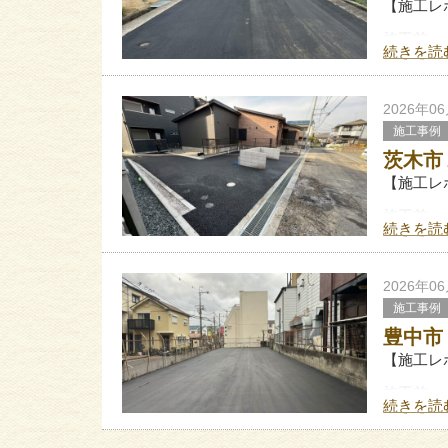
【施工レ
施工前
続きを読
▼
施工後
2026年0
施工事例
茨木市
【施工レ
施工前
続きを読
▼
施工後
2026年0
施工事例
豊中市
【施工レ
施工前
続きを読
▼