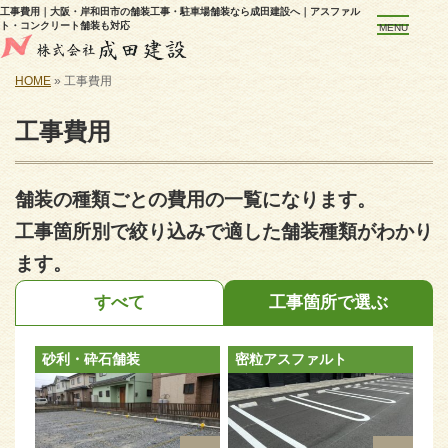
工事費用｜大阪・岸和田市の舗装工事・駐車場舗装なら成田建設へ｜アスファル
ト・コンクリート舗装も対応
MENU
HOME
»
工事費用
工事費用
舗装の種類ごとの費用の一覧になります。
工事箇所別で絞り込みで適した舗装種類がわかり
ます。
すべて
工事箇所で選ぶ
砂利・砕石舗装
密粒アスファルト