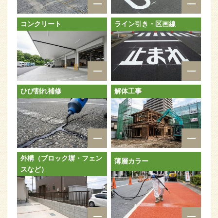
コンクリート
ライン引き・区画線
ひび割れ補修
解体工事
外構（ブロック塀・フェン
薄層カラー
スなど）