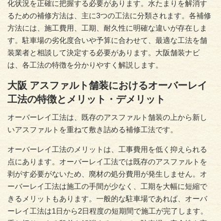
化状況を正確に把握する必要があります。水たまりを解消す
るための補修方法は、主に3つの工法に分類されます。各補修
方法には、施工費用、工期、耐久性に明確な違いが存在しま
す。駐車場の劣化度合いや予算に合わせて、最適な工法を舗
装業者と相談して決定する必要があります。大阪舗装ナビ
は、各工法の特徴を分かりやすく解説します。
大阪 アスファルト舗装におけるオーバーレイ
工法の特徴とメリット・デメリット
オーバーレイ工法は、既存のアスファルト舗装の上から新し
いアスファルトを重ねて敷き詰める補修工法です。
オーバーレイ工法のメリットは、工事費用を低く抑えられる
点にあります。オーバーレイ工法では既存のアスファルトを
剥がす必要がないため、廃材の処分費用が発生しません。オ
ーバーレイ工法は施工の手間が少なく、工期を大幅に短縮で
きるメリットもあります。一般的な駐車場であれば、オーバ
ーレイ工法は1日から2日程度の短期間で施工が完了します。