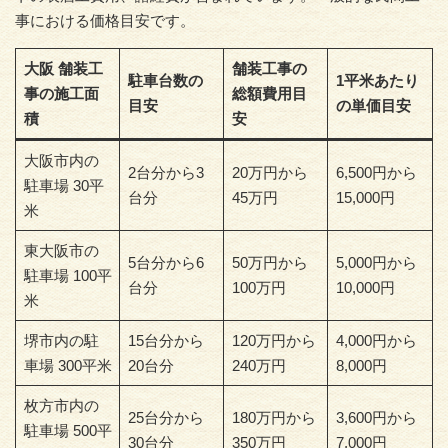
事における価格目安です。
大阪 舗装工
舗装工事の
駐車台数の
1平米あたり
事の施工面
総額費用目
目安
の単価目安
積
安
大阪市内の
2台分から3
20万円から
6,500円から
駐車場 30平
台分
45万円
15,000円
米
東大阪市の
5台分から6
50万円から
5,000円から
駐車場 100平
台分
100万円
10,000円
米
堺市内の駐
15台分から
120万円から
4,000円から
車場 300平米
20台分
240万円
8,000円
枚方市内の
25台分から
180万円から
3,600円から
駐車場 500平
30台分
350万円
7,000円