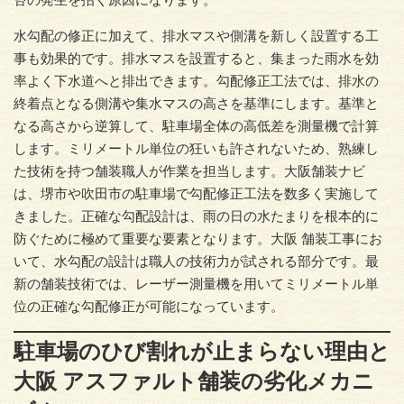
水勾配の修正に加えて、排水マスや側溝を新しく設置する工
事も効果的です。排水マスを設置すると、集まった雨水を効
率よく下水道へと排出できます。勾配修正工法では、排水の
終着点となる側溝や集水マスの高さを基準にします。基準と
なる高さから逆算して、駐車場全体の高低差を測量機で計算
します。ミリメートル単位の狂いも許されないため、熟練し
た技術を持つ舗装職人が作業を担当します。大阪舗装ナビ
は、堺市や吹田市の駐車場で勾配修正工法を数多く実施して
きました。正確な勾配設計は、雨の日の水たまりを根本的に
防ぐために極めて重要な要素となります。大阪 舗装工事にお
いて、水勾配の設計は職人の技術力が試される部分です。最
新の舗装技術では、レーザー測量機を用いてミリメートル単
位の正確な勾配修正が可能になっています。
駐車場のひび割れが止まらない理由と
大阪 アスファルト舗装の劣化メカニ