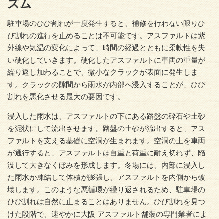
ズム
駐車場のひび割れが一度発生すると、補修を行わない限りひ
び割れの進行を止めることは不可能です。アスファルトは紫
外線や気温の変化によって、時間の経過とともに柔軟性を失
い硬化していきます。硬化したアスファルトに車両の重量が
繰り返し加わることで、微小なクラックが表面に発生しま
す。クラックの隙間から雨水が内部へ浸入することが、ひび
割れを悪化させる最大の要因です。
浸入した雨水は、アスファルトの下にある路盤の砕石や土砂
を泥状にして流出させます。路盤の土砂が流出すると、アス
ファルトを支える基礎に空洞が生まれます。空洞の上を車両
が通行すると、アスファルトは自重と荷重に耐え切れず、陥
没して大きなくぼみを形成します。冬場には、内部に浸入し
た雨水が凍結して体積が膨張し、アスファルトを内側から破
壊します。このような悪循環が繰り返されるため、駐車場の
ひび割れは自然に止まることはありません。ひび割れを見つ
けた段階で、速やかに大阪 アスファルト舗装の専門業者によ