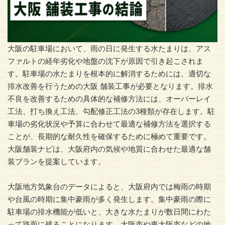
大阪の駐車場において、雨の日に発生する水たまりは、アス
ファルトの経年劣化や地盤の沈下が原因で引き起こされま
す。駐車場の水たまりを根本的に解消するためには、適切な
排水改善を行うための大阪 舗装工事が必要となります。排水
不良を改善するための具体的な補修方法には、オーバーレイ
工法、打ち換え工法、勾配修正工法の3種類が存在します。駐
車場の劣化状況や予算に合わせて最適な補修方法を選択する
ことが、長期的な耐久性を確保するために極めて重要です。
大阪舗装ナビは、大阪府内の気候や地質に合わせた最適な舗
装プランを提案しています。
大阪地方気象台のデータによると、大阪府内では梅雨の時期
や台風の時期に集中豪雨が多く発生します。集中豪雨の際に
駐車場の排水機能が低いと、大きな水たまりが数日間にわた
って路面に残ることになります。大阪市や東大阪市などの地