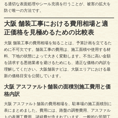
る適切な表面処理やシール充填を行うことが、被害の拡大を
防ぐ唯一の方法です。
大阪 舗装工事における費用相場と適
正価格を見極めるための比較表
大阪 舗装工事の費用相場を知ることは、予算計画を立てるた
めに不可欠です。舗装工事の費用は、施工面積や使用する材
料、下地の状態によって大きく変動します。不当に高い金額
を請求する悪徳業者を避けるためにも、適正な価格の内訳を
理解してください。大阪舗装ナビは、大阪エリアにおける最
新の価格目安を公開しています。
大阪 アスファルト舗装の面積別施工費用と価
格内訳
大阪 アスファルト舗装の費用相場を、駐車場の施工面積別に
表にまとめました。費用には、路盤の調整費用、アスファル
トの表層工費用、諸経費が含まれています。一般的な民間工