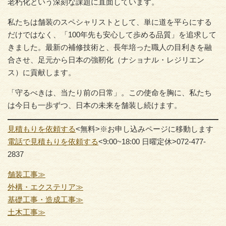
老朽化という深刻な課題に直面しています。
私たちは舗装のスペシャリストとして、単に道を平らにする
だけではなく、「100年先も安心して歩める品質」を追求して
きました。最新の補修技術と、長年培った職人の目利きを融
合させ、足元から日本の強靭化（ナショナル・レジリエン
ス）に貢献します。
「守るべきは、当たり前の日常」。この使命を胸に、私たち
は今日も一歩ずつ、日本の未来を舗装し続けます。
見積もりを依頼する
<無料>※お申し込みページに移動します
電話で見積もりを依頼する
<9:00~18:00 日曜定休>072-477-
2837
舗装工事≫
外構・エクステリア≫
基礎工事・造成工事≫
土木工事≫