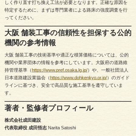
しく作り直す打ち換え工法が必要となります。正確な原因を
特定するために、まずは専門業者による路床の強度調査を行
ってください。
大阪 舗装工事の信頼性を担保する公的
機関の参考情報
大阪 舗装工事の技術基準や適正な積算価格については、公的
機関や業界団体の情報を参考にしています。大阪府の道路維
持管理基準（
https://www.pref.osaka.lg.jp/
）や、一般社団法人
日本道路建設業協会（
https://www.dohkenkyo.or.jp/
）のガイド
ラインに基づき、安全で高品質な施工基準を遵守していま
す。
著者・監修者プロフィール
株式会社成田建設
代表取締役 成田悟志
Narita Satoshi