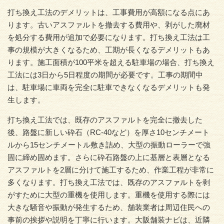
打ち換え工法のデメリットは、工事費用が高額になる点にあ
ります。古いアスファルトを撤去する費用や、剥がした廃材
を処分する費用が追加で必要になります。打ち換え工法は工
事の規模が大きくなるため、工期が長くなるデメリットもあ
ります。施工面積が100平米を超える駐車場の場合、打ち換え
工法には3日から5日程度の期間が必要です。工事の期間中
は、駐車場に車両を完全に駐車できなくなるデメリットも発
生します。
打ち換え工法では、既存のアスファルトを完全に撤去した
後、路盤に新しい砕石（RC-40など）を厚さ10センチメート
ルから15センチメートル敷き詰め、大型の振動ローラーで強
固に締め固めます。さらに砕石路盤の上に基層と表層となる
アスファルトを2層に分けて施工するため、作業工程が非常に
多くなります。打ち換え工法では、既存のアスファルトを剥
がすために大型の重機を使用します。重機を使用する際には
大きな騒音や振動が発生するため、舗装業者は周辺住民への
事前の挨拶や説明を丁寧に行います。大阪舗装ナビは、近隣