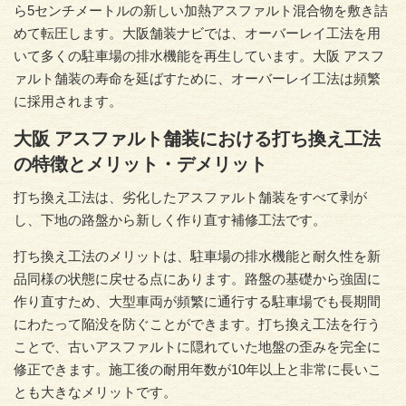
ら5センチメートルの新しい加熱アスファルト混合物を敷き詰
めて転圧します。大阪舗装ナビでは、オーバーレイ工法を用
いて多くの駐車場の排水機能を再生しています。大阪 アスフ
ァルト舗装の寿命を延ばすために、オーバーレイ工法は頻繁
に採用されます。
大阪 アスファルト舗装における打ち換え工法
の特徴とメリット・デメリット
打ち換え工法は、劣化したアスファルト舗装をすべて剥が
し、下地の路盤から新しく作り直す補修工法です。
打ち換え工法のメリットは、駐車場の排水機能と耐久性を新
品同様の状態に戻せる点にあります。路盤の基礎から強固に
作り直すため、大型車両が頻繁に通行する駐車場でも長期間
にわたって陥没を防ぐことができます。打ち換え工法を行う
ことで、古いアスファルトに隠れていた地盤の歪みを完全に
修正できます。施工後の耐用年数が10年以上と非常に長いこ
とも大きなメリットです。