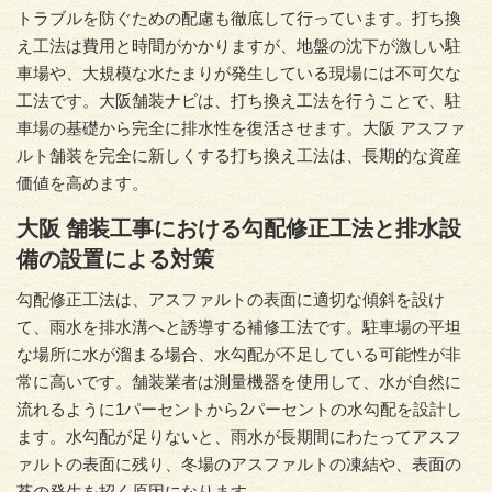
トラブルを防ぐための配慮も徹底して行っています。打ち換
え工法は費用と時間がかかりますが、地盤の沈下が激しい駐
車場や、大規模な水たまりが発生している現場には不可欠な
工法です。大阪舗装ナビは、打ち換え工法を行うことで、駐
車場の基礎から完全に排水性を復活させます。大阪 アスファ
ルト舗装を完全に新しくする打ち換え工法は、長期的な資産
価値を高めます。
大阪 舗装工事における勾配修正工法と排水設
備の設置による対策
勾配修正工法は、アスファルトの表面に適切な傾斜を設け
て、雨水を排水溝へと誘導する補修工法です。駐車場の平坦
な場所に水が溜まる場合、水勾配が不足している可能性が非
常に高いです。舗装業者は測量機器を使用して、水が自然に
流れるように1パーセントから2パーセントの水勾配を設計し
ます。水勾配が足りないと、雨水が長期間にわたってアスフ
ァルトの表面に残り、冬場のアスファルトの凍結や、表面の
苔の発生を招く原因になります。