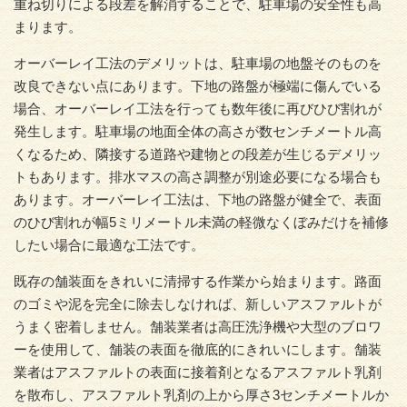
重ね切りによる段差を解消することで、駐車場の安全性も高
まります。
オーバーレイ工法のデメリットは、駐車場の地盤そのものを
改良できない点にあります。下地の路盤が極端に傷んでいる
場合、オーバーレイ工法を行っても数年後に再びひび割れが
発生します。駐車場の地面全体の高さが数センチメートル高
くなるため、隣接する道路や建物との段差が生じるデメリッ
トもあります。排水マスの高さ調整が別途必要になる場合も
あります。オーバーレイ工法は、下地の路盤が健全で、表面
のひび割れが幅5ミリメートル未満の軽微なくぼみだけを補修
したい場合に最適な工法です。
既存の舗装面をきれいに清掃する作業から始まります。路面
のゴミや泥を完全に除去しなければ、新しいアスファルトが
うまく密着しません。舗装業者は高圧洗浄機や大型のブロワ
ーを使用して、舗装の表面を徹底的にきれいにします。舗装
業者はアスファルトの表面に接着剤となるアスファルト乳剤
を散布し、アスファルト乳剤の上から厚さ3センチメートルか