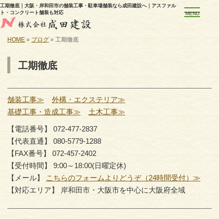
工期徹底｜大阪・岸和田市の舗装工事・駐車場舗装なら成田建設へ｜アスファル
ト・コンクリート舗装も対応
MENU
HOME
»
ブログ
»
工期徹底
工期徹底
舗装工事≫
外構・エクステリア≫
基礎工事・造成工事≫
土木工事≫
【電話番号】 072-477-2837
【代表直通】 080-5779-1288
【FAX番号】 072-457-2402
【受付時間】 9:00～18:00(日曜定休)
【メール】
こちらのフォームよりどうぞ（24時間受付）≫
【対応エリア】 岸和田市・大阪市を中心に大阪府全域