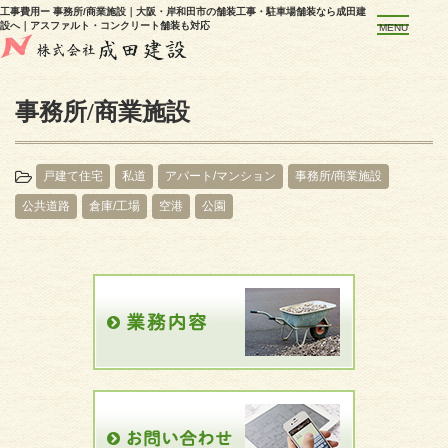
工事費用ー 事務所/商業施設｜大阪・岸和田市の舗装工事・駐車場舗装なら成田建
設へ｜アスファルト・コンクリート舗装も対応
MENU
事務所/商業施設
戸建て住宅
私道
アパート/マンション
事務所/商業施設
公共道路
倉庫/工場
空港
公園