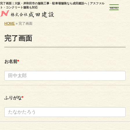
完了画面｜大阪・岸和田市の舗装工事・駐車場舗装なら成田建設へ｜アスファル
ト・コンクリート舗装も対応
MENU
HOME
»
完了画面
完了画面
お名前
*
ふりがな
*